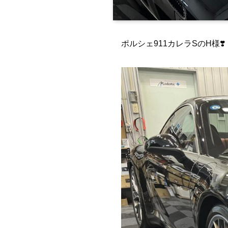
ポルシェ911カレラSのH様❣️