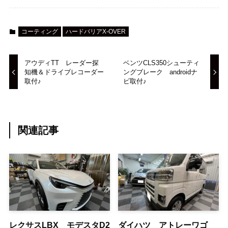
コーティング
ハードバリアX-OVER
アウディTT レーダー探
ベンツCLS350シューティ
知機＆ドライブレコーダー
ングブレーク androidナ
取付♪
ビ取付♪
関連記事
レクサスLBX モデスタD2
ダイハツ アトレーワゴ