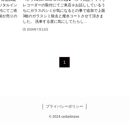
ジタルイン
レコーダーの取付にてご来店☺️⁡お話ししているう
付にてご依
ちにガラスのシミが気になるとの事で追加で上面
本製が売りの
3枚のガラスシミ除去と撥水コートさせて頂きま
した。 洗車する度に気にしてたらし...
2026年7月12日
1
プライバシーポリシー
©
2024 cedarbrave.