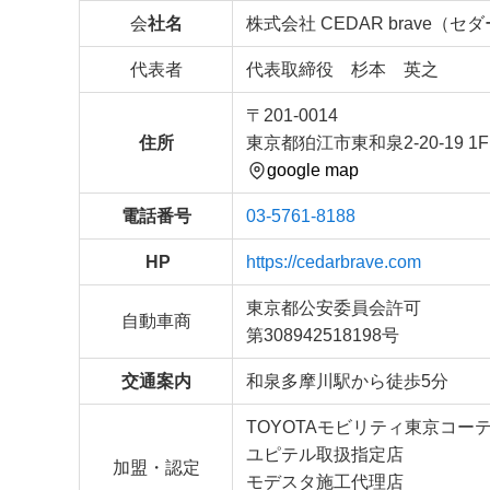
会
社名
株式会社 CEDAR brave（
代表者
代表取締役 杉本 英之
〒201-0014
住所
東京都狛江市東和泉2-20-19 1F
google map
電話番号
03-5761-8188
HP
https://cedarbrave.com
東京都公安委員会許可
自動車商
第308942518198号
交通案内
和泉多摩川駅から徒歩5分
TOYOTAモビリティ東京コー
ユピテル取扱指定店
加盟・認定
モデスタ施工代理店