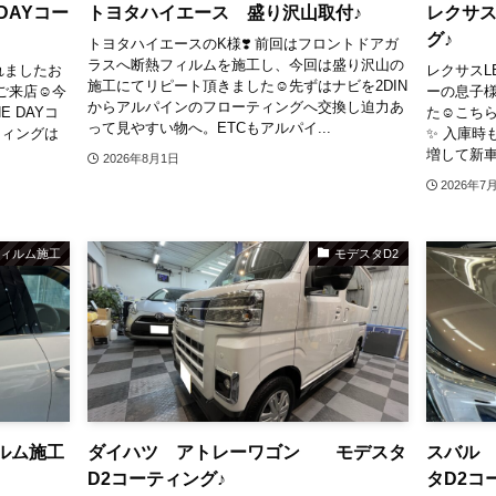
DAYコー
トヨタハイエース 盛り沢山取付♪
レクサス
グ♪
トヨタハイエースのK様❣️ ⁡前回はフロントドアガ
ラスへ断熱フィルムを施工し、今回は盛り沢山の
されましたお
レクサスL
施工にてリピート頂きました☺️⁡先ずはナビを2DIN
来店☺️⁡今
ーの息子
からアルパインのフローティングへ交換し迫力あ
 DAYコ
た☺️⁡こ
って見やすい物へ。ETCもアルパイ...
ティングは
✨ ⁡入庫
増して新車
2026年8月1日
2026年7
フィルム施工
モデスタD2
ルム施工
ダイハツ アトレーワゴン モデスタ
スバル
D2コーティング♪
タD2コ