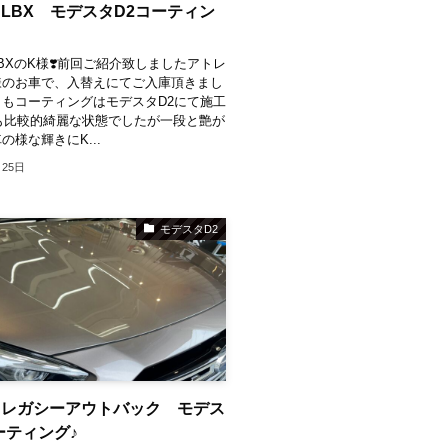
LBX モデスタD2コーティン
BXのK様❣️⁡前回ご紹介致しましたアトレ
様のお車で、入替えにてご入庫頂きまし
ちらもコーティングはモデスタD2にて施工
時も比較的綺麗な状態でしたが一段と艶が
の様な輝きにK...
月25日
モデスタD2
 レガシーアウトバック モデス
ーティング♪