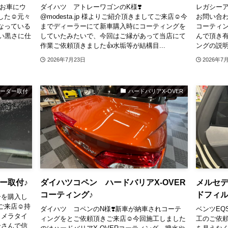
たお車にウ
ダイハツ アトレーワゴンのK様❣️
レガシーア
た☺️⁡元々
⁡@modesta.jp 様よりご紹介頂きましてご来店☺️⁡今
お問い合わ
なっている
までディーラーにて新車購入時にコーティングを
コーティ
良い黒さに仕
していたみたいで、今回はご縁があって当店にて
んで頂き有
作業ご依頼頂きました👍⁡水垢等が結構目...
ングの説明
2026年7月23日
2026年7
コーダー取付
ハードバリアX-OVER
ダー取付♪
ダイハツコペン ハードバリアX-OVER
メルセデ
コーティング♪
ドフィル
ダーを購入し
来店☺️⁡持
ダイハツ コペンのN様❣️⁡新車が納車されコーテ
ベンツEQS
カメラタイ
ィングをとご依頼頂きご来店☺️⁡今回施工しました
工のご依頼
ーさんで信