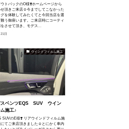
ウトバックのO様❣️⁡ホームページから
せ頂きご来店☺️⁡今までしてこなかった
ングを体験してみたくてと今回当店を選
難う御座います。⁡ご来店時にコーティ
をさせて頂き、モデス...
月21日
ウインドフィルム施工
スベンツEQS SUV ウイン
ム施工♪
 SUVのE様❣️ ⁡リアウインドフィルム施
にてご来店頂きました☺️⁡とにかく車内