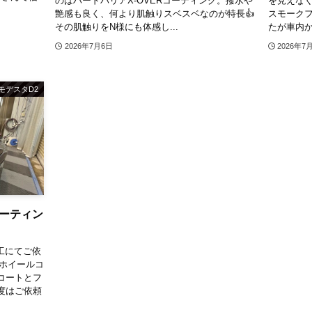
のはハードバリアX-OVERコーティング。撥水や
を見えな
艶感も良く、何より肌触りスベスベなのが特長👍
スモークフ
その肌触りをN様にも体感し...
たが車内か
2026年7月6日
2026年7
モデスタD2
コーティン
施工にてご依
ホイールコ
コートとフ
の度はご依頼