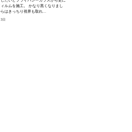
くしたいとプライバシーガラスから更に
ィルムを施工。 かなり黒くなりまし
らはきっちり視界も取れ...
月3日