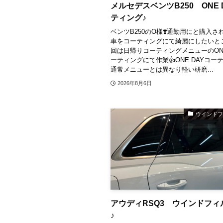
メルセデスベンツB250 ONE 
ティング♪
ベンツB250のO様❣️⁡通勤用にと購入
車をコーティングにて綺麗にしたいとご
回は日帰りコーティングメニューのONE
ーティングにて作業👍ONE DAYコー
通常メニューとは異なり軽い研磨...
2026年8月6日
ウインド
アウディRSQ3 ウインドフィ
♪