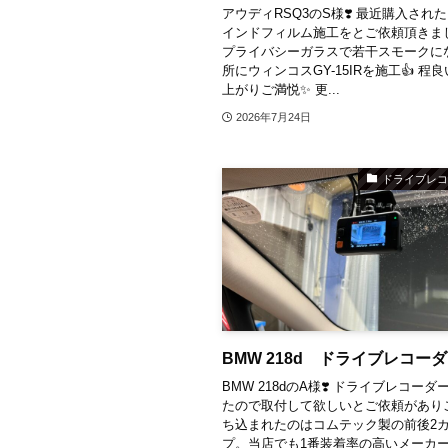
アウディRSQ3のS様❣️ ⁡最近購入され
インドフィルム施工をとご依頼頂きまし
プライバシーガラスで若干スモークに
所にウィンコスGY-15IRを施工👍 ⁡程
上がりご満悦✨ ⁡更...
2026年7月24日
ドライブレ
BMW 218d ドライブレコー
BMW 218dのA様❣️ ⁡ドライブレコー
たので取付して欲しいとご依頼がありご
ち込まれたのはコムテック製の前後2
プ。当店でも1番装着率の高いメーカ