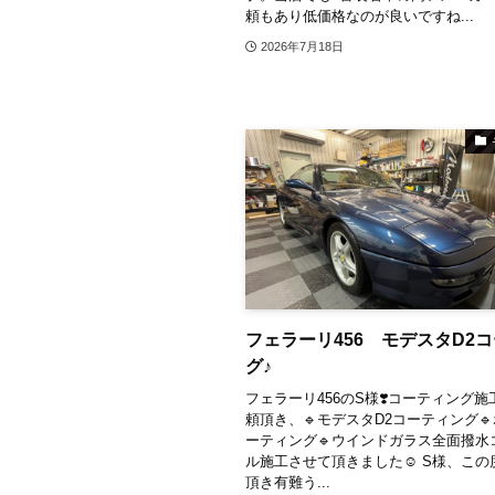
頼もあり低価格なのが良いですね...
2026年7月18日
フェラーリ456 モデスタD2
グ♪
フェラーリ456のS様❣️⁡コーティング
頼頂き、🔹モデスタD2コーティング
ーティング🔹ウインドガラス全面撥水
ル施工させて頂きました☺️ S様、こ
頂き有難う...