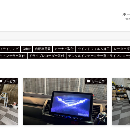
ホ
Ho
ィテイリング
Other
自動車電装
カーナビ取付
ウインドフィルム施工
レーダー探
Vキャンセラー取付
ドライブレコーダー取付
デジタルインナーミラー型ドライブレコー
サービス
サービス